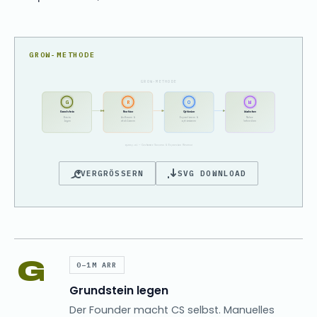
GROW-METHODE
GROW-METHODE
G
R
O
W
Grundstein
Routine
Optimize
Wachstum
Basis
Aufbauen &
Expandieren &
Motor
legen
etablieren
optimieren
betreiben
ryzeup.ai — Customer Success & Expansion Revenue
VERGRÖSSERN
SVG DOWNLOAD
G
0–1M ARR
Grundstein legen
Der Founder macht CS selbst. Manuelles