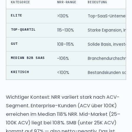
KATEGORIE
NRR-RANGE
BEDEUTUNG
ELITE
>130%
Top-SaaS-Unternehme
TOP-QUARTIL
115–130%
Starke Expansion, Inve
GUT
108–115%
Solide Basis, investor
MEDIAN B2B SAAS
~106%
Branchendurchschnitt
KRITISCH
<100%
Bestandskunden schr
Wichtiger Kontext: NRR variiert stark nach ACV-
Segment. Enterprise-Kunden (ACV über 100K)
erreichen im Median 118% NRR. Mid-Market (25–
100K ACV) liegt bei 108%. SMB (unter 25K ACV)
kommt auf 97% — also netto-negativ. Das ist