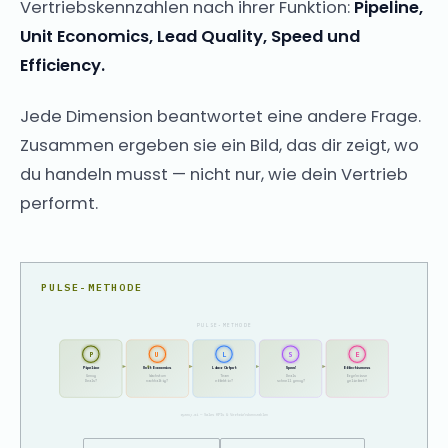
Vertriebskennzahlen nach ihrer Funktion:
Pipeline,
Unit Economics, Lead Quality, Speed und
Efficiency.
Jede Dimension beantwortet eine andere Frage.
Zusammen ergeben sie ein Bild, das dir zeigt, wo
du handeln musst — nicht nur, wie dein Vertrieb
performt.
PULSE-METHODE
PULSE-METHODE
P
U
L
S
E
Pipeline
Unit Economics
Labor Output
Speed
Effectiveness
Genug
Wachstum
Team
Deals
Ergebnisse
Deals?
nachhaltig?
effektiv?
schnell genug?
geliefert?
ryzeup.ai — Sales KPIs & Vertriebskennzahlen