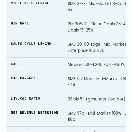
PIPELINE COVERAGE
SMB 2-3x · Mid-Market 3-4x · Ent
5x
WIN RATE
20-30% Ø · Kleine Deals 35-45%
Deals 15-25%
SALES CYCLE LENGTH
SMB 30-90 Tage · Mid-Market 60
Enterprise 180-270
CAC
Median 536-1.200 EUR · +60% in 
CAC PAYBACK
SMB <12 Mon. · Mid-Market <18 · E
<24
LTV:CAC RATIO
3:1 bis 5:1 (gesunder Korridor)
NET REVENUE RETENTION
SMB 97% · Mid-Market 108% · Ent
118%