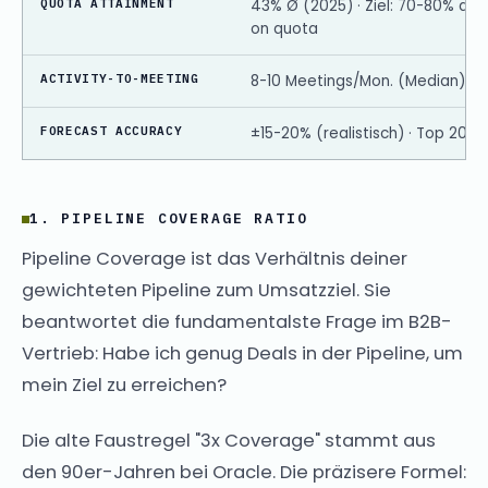
QUOTA ATTAINMENT
43% Ø (2025) · Ziel: 70-80% de
on quota
ACTIVITY-TO-MEETING
8-10 Meetings/Mon. (Median) · To
FORECAST ACCURACY
±15-20% (realistisch) · Top 20%:
1. PIPELINE COVERAGE RATIO
Pipeline Coverage ist das Verhältnis deiner
gewichteten Pipeline zum Umsatzziel. Sie
beantwortet die fundamentalste Frage im B2B-
Vertrieb: Habe ich genug Deals in der Pipeline, um
mein Ziel zu erreichen?
Die alte Faustregel "3x Coverage" stammt aus
den 90er-Jahren bei Oracle. Die präzisere Formel: