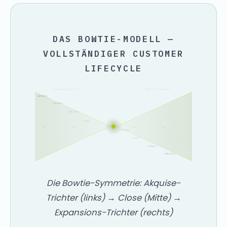
DAS BOWTIE-MODELL —
VOLLSTÄNDIGER CUSTOMER
LIFECYCLE
CUSTOMER ACQUISITION
ADOPTION & EXPANSION
AWARENESS
EDUCATION
SELECTION
COMMIT
CLOSE
#MQL
#SQL
#LIVE
#MRR
ONBOARDING
IMPACT
GROWING
EXPANSION
Die Bowtie-Symmetrie: Akquise-
Trichter (links) → Close (Mitte) →
Expansions-Trichter (rechts)