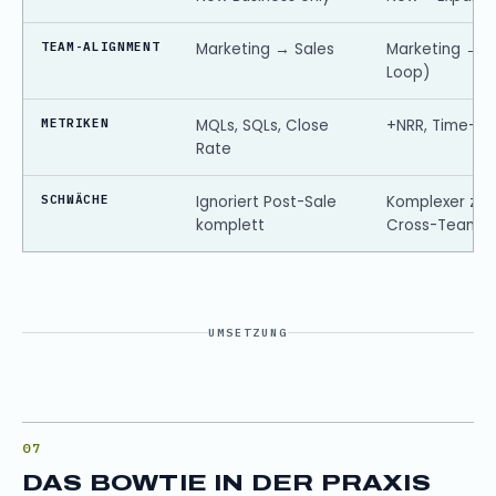
TEAM-ALIGNMENT
Marketing → Sales
Marketing → S
Loop)
METRIKEN
MQLs, SQLs, Close
+NRR, Time-to
Rate
SCHWÄCHE
Ignoriert Post-Sale
Komplexer zu 
komplett
Cross-Team B
UMSETZUNG
DAS BOWTIE IN DER PRAXIS