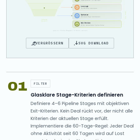
Stage-Kriterien + 60-Tage-Regel
Leverage
L
Top-20% Deals priorisieren
WEEKLY CYCLE
Optimize
O
Bottleneck-Stage identifizieren
PIPELINE
VELOCITY
Win-Review
W
45 Min. wöchentliches Pipeline Review
ryzeup.ai — Pipeline Management, das Revenue produziert
VERGRÖSSERN
SVG DOWNLOAD
01
FILTER
Glasklare Stage-Kriterien definieren
Definiere 4–6 Pipeline Stages mit objektiven
Exit-Kriterien. Kein Deal rückt vor, der nicht alle
Kriterien der aktuellen Stage erfüllt.
Implementiere die 60-Tage-Regel: Jeder Deal
ohne Aktivität seit 60 Tagen wird auf Lost