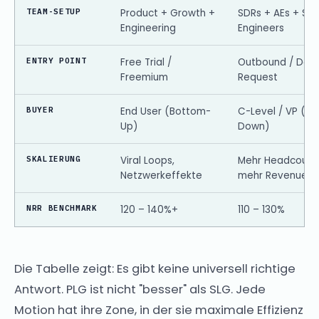
TEAM-SETUP
Product + Growth +
SDRs + AEs + Sal
Engineering
Engineers
ENTRY POINT
Free Trial /
Outbound / De
Freemium
Request
BUYER
End User (Bottom-
C-Level / VP (To
Up)
Down)
SKALIERUNG
Viral Loops,
Mehr Headcount
Netzwerkeffekte
mehr Revenue
NRR BENCHMARK
120 – 140%+
110 – 130%
Die Tabelle zeigt: Es gibt keine universell richtige
Antwort. PLG ist nicht "besser" als SLG. Jede
Motion hat ihre Zone, in der sie maximale Effizienz