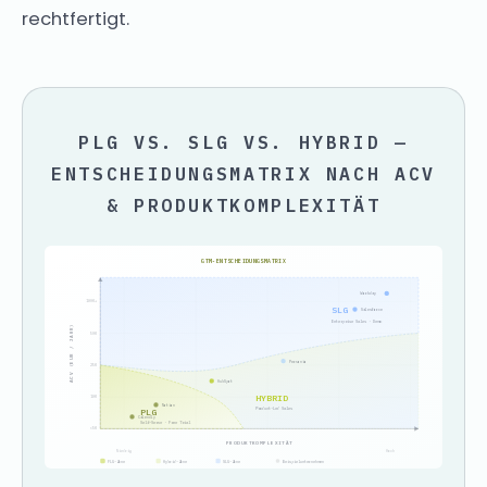
rechtfertigt.
PLG VS. SLG VS. HYBRID —
ENTSCHEIDUNGSMATRIX NACH ACV
& PRODUKTKOMPLEXITÄT
GTM-ENTSCHEIDUNGSMATRIX
Workday
100K+
SLG
Salesforce
Enterprise Sales · Demo
ACV (EUR / JAHR)
50K
Personio
25K
HubSpot
HYBRID
10K
Notion
Product-Led Sales
PLG
Calendly
Self-Serve · Free Trial
<5K
PRODUKTKOMPLEXITÄT
Niedrig
Hoch
PLG-Zone
Hybrid-Zone
SLG-Zone
Beispielunternehmen