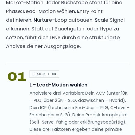
Market-Motion. Jeder Buchstabe steht für eine
Phase:
L
ead-Motion wählen,
E
ntry Point
definieren,
N
urture-Loop aufbauen,
S
cale Signal
erkennen. Statt auf Bauchgefühl oder Hype zu
setzen, führt dich LENS durch eine strukturierte
Analyse deiner Ausgangslage.
01
LEAD-MOTION
L – Lead-Motion wählen
Analysiere drei Variablen: Dein ACV (unter 10K
= PLG, über 25K = SLG, dazwischen = Hybrid).
Dein ICP (technische End-User = PLG, C-Level-
Entscheider = SLG). Deine Produktkomplexität
(Self-Serve-fähig oder erklärungsbedürftig).
Diese drei Faktoren ergeben deine primäre