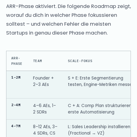
ARR-Phase aktiviert. Die folgende Roadmap zeigt,
worauf du dich in welcher Phase fokussieren
solltest – und welchen Fehler die meisten
Startups in genau dieser Phase machen.
ARR-
TEAM
SCALE-FOKUS
PHASE
1–2M
Founder +
S + E: Erste Segmentierung
2–3 AEs
testen, Engine-Metriken messen
2–4M
4–6 AEs, 1–
C + A: Comp Plan strukturieren,
2 SDRs
erste Automatisierung
4–7M
8–12 AEs, 3–
L: Sales Leadership installieren
4 SDRs, CS
(Fractional → VZ)