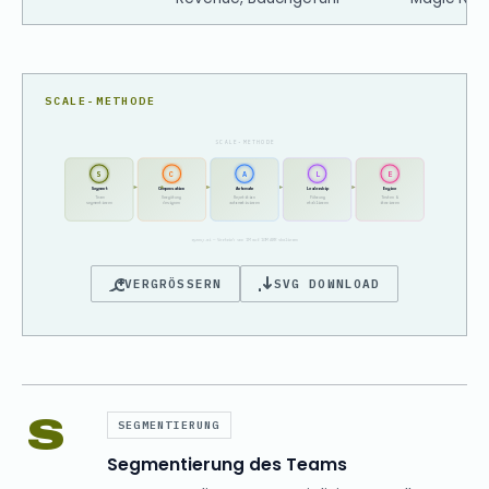
SCALE-METHODE
SCALE-METHODE
S
C
A
L
E
Segment
Compensation
Automate
Leadership
Engine
Team
Vergütung
Repetition
Führung
Testen &
segmentieren
designen
automatisieren
etablieren
iterieren
ryzeup.ai — Vertrieb von 1M auf 10M ARR skalieren
VERGRÖSSERN
SVG DOWNLOAD
S
SEGMENTIERUNG
Segmentierung des Teams