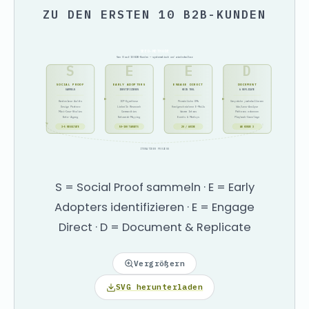
ZU DEN ERSTEN 10 B2B-KUNDEN
SEED-METHODE
Von 0 auf 10 B2B-Kunden — systematisch und wiederholbar
S
E
E
D
SOCIAL PROOF
EARLY ADOPTERS
ENGAGE DIRECT
DOCUMENT
SAMMELN
IDENTIFIZIEREN
KEIN TOOL
& REPLICATE
Kostenlose Audits
ICP-Hypothese
Persönliche DMs
Gespräche protokollieren
Design Partner
LinkedIn Research
Handgeschriebene E-Mails
Win/Loss-Analyse
Mini-Case-Studies
Communities
Warme Intros
Patterns erkennen
Beta-Zugang
Netzwerk-Mapping
Events & Meetups
Playbook-Grundlage
3–5 RESULTATE
50–100 TARGETS
20 / WOCHE
AB KUNDE 3
ITERATIVER PROZESS
S = Social Proof sammeln · E = Early
Adopters identifizieren · E = Engage
Direct · D = Document & Replicate
Vergrößern
SVG herunterladen