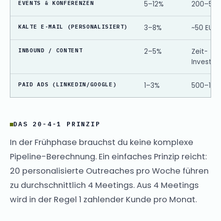
EVENTS & KONFERENZEN
5–12%
200–500
KALTE E-MAIL (PERSONALISIERT)
3–8%
~50 EUR
INBOUND / CONTENT
2–5%
Zeit-
Investm
PAID ADS (LINKEDIN/GOOGLE)
1–3%
500–1.50
DAS 20-4-1 PRINZIP
In der Frühphase brauchst du keine komplexe
Pipeline-Berechnung. Ein einfaches Prinzip reicht:
20 personalisierte Outreaches pro Woche führen
zu durchschnittlich 4 Meetings. Aus 4 Meetings
wird in der Regel 1 zahlender Kunde pro Monat.