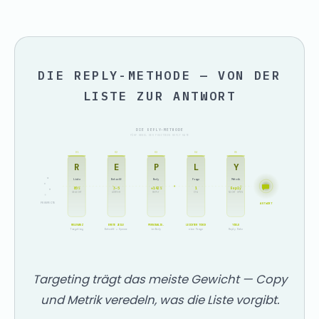
DIE REPLY-METHODE — VON DER
LISTE ZUR ANTWORT
DIE REPLY-METHODE
FÜNF HEBEL DER POSITIVEN REPLY RATE
01
02
03
04
05
R
E
P
L
Y
Liste
Betreff
Body
Frage
Metrik
80%
3–5
+142%
1
Reply
WÖRTER
GEWICHT
REPLY
CTA
NICHT OPEN
ANTWORT
PROSPECTS
RELEVANZ
ERSTE ZEILE
PERSONALIS.
LEICHTER TOUCH
YIELD
Targeting
Betreff + Opener
im Body
eine Frage
Reply Rate
Targeting trägt das meiste Gewicht — Copy
und Metrik veredeln, was die Liste vorgibt.