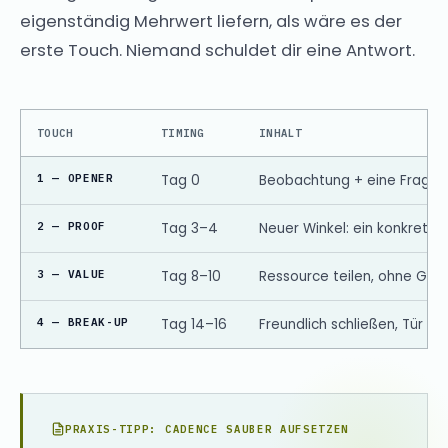
eigenständig Mehrwert liefern, als wäre es der
erste Touch. Niemand schuldet dir eine Antwort.
TOUCH
TIMING
INHALT
1 — OPENER
Tag 0
Beobachtung + eine Frage, k
2 — PROOF
Tag 3–4
Neuer Winkel: ein konkretes
3 — VALUE
Tag 8–10
Ressource teilen, ohne Geg
4 — BREAK-UP
Tag 14–16
Freundlich schließen, Tür of
PRAXIS-TIPP: CADENCE SAUBER AUFSETZEN